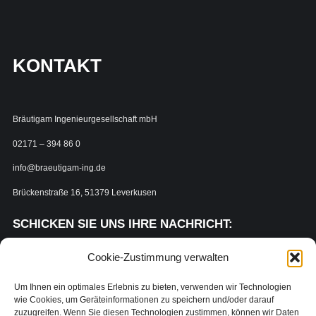
KONTAKT
Bräutigam Ingenieurgesellschaft mbH
02171 – 394 86 0
info@braeutigam-ing.de
Brückenstraße 16, 51379 Leverkusen
SCHICKEN SIE UNS IHRE NACHRICHT:
Cookie-Zustimmung verwalten
Name
Um Ihnen ein optimales Erlebnis zu bieten, verwenden wir Technologien
wie Cookies, um Geräteinformationen zu speichern und/oder darauf
zuzugreifen. Wenn Sie diesen Technologien zustimmen, können wir Daten