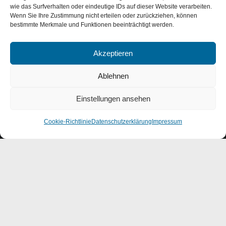
wie das Surfverhalten oder eindeutige IDs auf dieser Website verarbeiten.
E-Mail
Wenn Sie Ihre Zustimmung nicht erteilen oder zurückziehen, können
bestimmte Merkmale und Funktionen beeinträchtigt werden.
Akzeptieren
Ablehnen
Nachricht
Einstellungen ansehen
Nachricht senden!
Cookie-Richtlinie
Datenschutzerklärung
Impressum
UND HIER FINDEN SIE UNS: