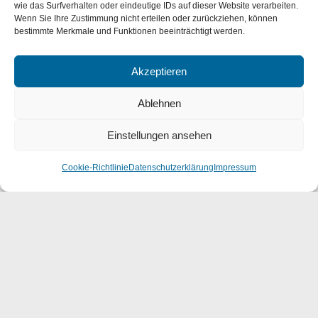
wie das Surfverhalten oder eindeutige IDs auf dieser Website verarbeiten.
Wenn Sie Ihre Zustimmung nicht erteilen oder zurückziehen, können
bestimmte Merkmale und Funktionen beeinträchtigt werden.
ÄHNLICHE PROJEKTE
Akzeptieren
Ablehnen
Einstellungen ansehen
Cookie-Richtlinie
Datenschutzerklärung
Impressum
REIFENHÄUSER BAU 13 13574
Troisdorf