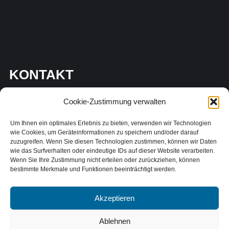
KONTAKT
Cookie-Zustimmung verwalten
Bräutigam Ingenieurgesellschaft mbH
Um Ihnen ein optimales Erlebnis zu bieten, verwenden wir Technologien
02171 – 394 86 0
wie Cookies, um Geräteinformationen zu speichern und/oder darauf
zuzugreifen. Wenn Sie diesen Technologien zustimmen, können wir Daten
info@braeutigam-ing.de
wie das Surfverhalten oder eindeutige IDs auf dieser Website verarbeiten.
Wenn Sie Ihre Zustimmung nicht erteilen oder zurückziehen, können
Brückenstraße 16, 51379 Leverkusen
bestimmte Merkmale und Funktionen beeinträchtigt werden.
SCHICKEN SIE UNS IHRE NACHRICHT:
Akzeptieren
Ablehnen
Name