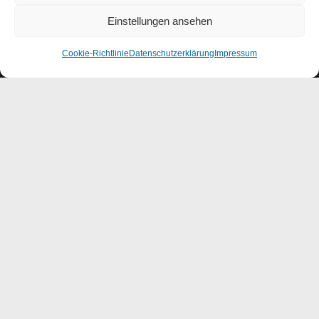
Einstellungen ansehen
Cookie-Richtlinie
Datenschutzerklärung
Impressum
E-Mail
Nachricht
Nachricht senden!
UND HIER FINDEN SIE UNS: