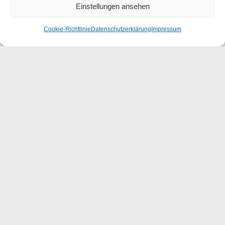
Einstellungen ansehen
Cookie-Richtlinie
Datenschutzerklärung
Impressum
KLS KINDERKLINIK 07129
Leverkusen